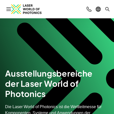
Navigation öffnen
Beratung & Ko
Sprache 
Suc
Ausstellungsbereiche
der Laser World of
Photonics
Die Laser World of Photonics ist die Weltleitmesse für
Komponenten, Systeme und Anwendungen der