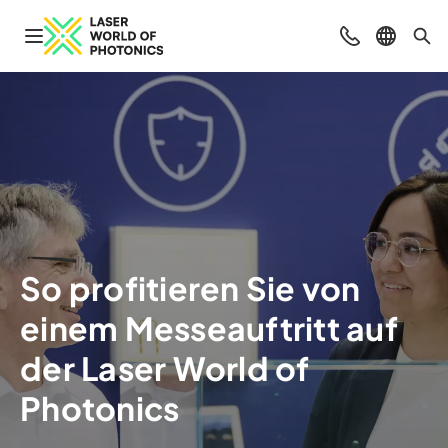
Navigation öffnen
Beratung & Ko
Sprache 
Suc
So profitieren Sie von
einem Messeauftritt auf
der Laser World of
Photonics