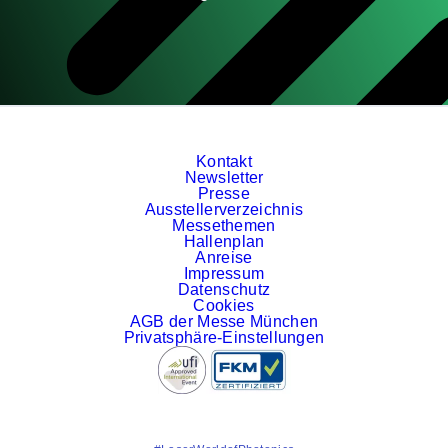
Kontakt
Newsletter
Presse
Ausstellerverzeichnis
Messethemen
Hallenplan
Anreise
Impressum
Datenschutz
Cookies
AGB der Messe München
Privatsphäre-Einstellungen