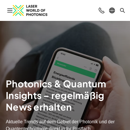
Navigation öffnen
Beratung & Ko
Sprache 
Suc
Photonics & Quantum
Insights – regelmäßig
News erhalten
Aktuelle Trends auf dem Gebiet der Photonik und der
Quantentechnologie direkt in Ihr Postfach