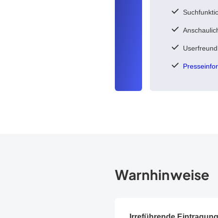
Suchfunktio
Anschaulic
Userfreundl
Presseinfo
Warnhinweise
Irreführende Eintragun