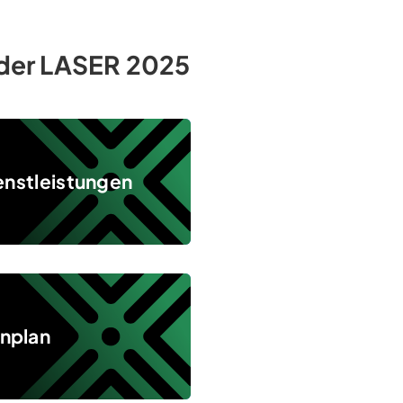
s der LASER 2025
enstleistungen
enplan