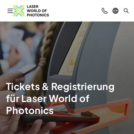
Navigation öffnen
Beratung & Ko
Sprache 
Suc
Tickets & Registrierung
für Laser World of
Photonics