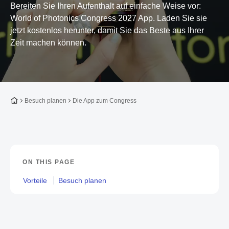
Bereiten Sie Ihren Aufenthalt auf einfache Weise vor:
World of Photonics Congress 2027 App. Laden Sie sie
jetzt kostenlos herunter, damit Sie das Beste aus Ihrer
Zeit machen können.
Zur Startseite
Besuch planen
Die App zum Congress
ON THIS PAGE
Vorteile
Besuch planen