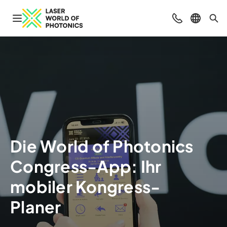
Navigation öffnen
Beratung & Ko
Sprache 
Suc
Die World of Photonics
Congress-App: Ihr
mobiler Kongress-
Planer