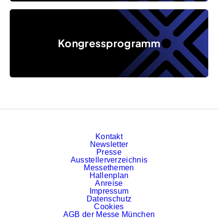
Kongressprogramm
Kongressprogramm
Kontakt
Newsletter
Presse
Ausstellerverzeichnis
Messethemen
Hallenplan
Anreise
Impressum
Datenschutz
Cookies
AGB der Messe München