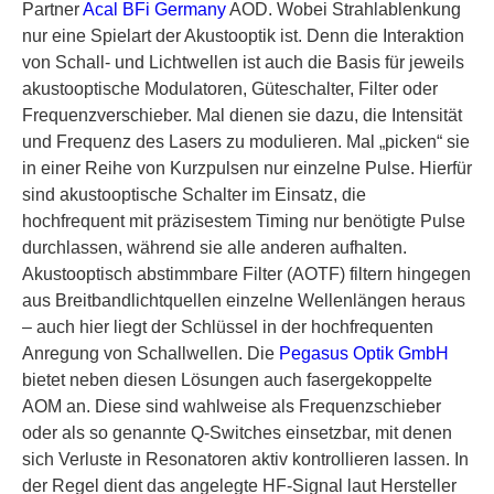
Partner
Acal BFi Germany
AOD. Wobei Strahlablenkung
nur eine Spielart der Akustooptik ist. Denn die Interaktion
von Schall- und Lichtwellen ist auch die Basis für jeweils
akustooptische Modulatoren, Güteschalter, Filter oder
Frequenzverschieber. Mal dienen sie dazu, die Intensität
und Frequenz des Lasers zu modulieren. Mal „picken“ sie
in einer Reihe von Kurzpulsen nur einzelne Pulse. Hierfür
sind akustooptische Schalter im Einsatz, die
hochfrequent mit präzisestem Timing nur benötigte Pulse
durchlassen, während sie alle anderen aufhalten.
Akustooptisch abstimmbare Filter (AOTF) filtern hingegen
aus Breitbandlichtquellen einzelne Wellenlängen heraus
– auch hier liegt der Schlüssel in der hochfrequenten
Anregung von Schallwellen. Die
Pegasus Optik GmbH
bietet neben diesen Lösungen auch fasergekoppelte
AOM an. Diese sind wahlweise als Frequenzschieber
oder als so genannte Q-Switches einsetzbar, mit denen
sich Verluste in Resonatoren aktiv kontrollieren lassen. In
der Regel dient das angelegte HF-Signal laut Hersteller