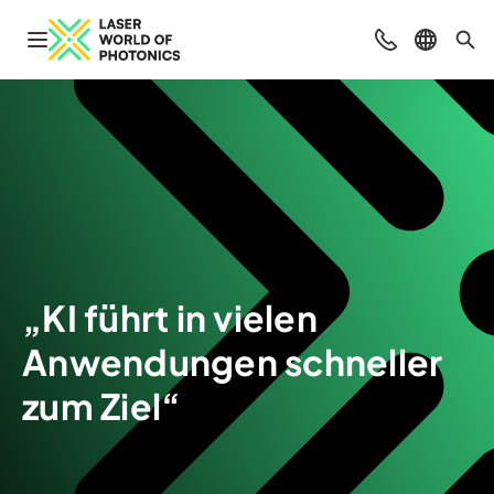
Navigation öffnen
Beratung & Ko
Sprache 
Suc
„KI führt in vielen
Anwendungen schneller
zum Ziel“