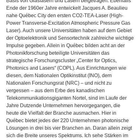
Basis von Glasfasern und Lasern beigetragen. Ebenfalls
Ende der 1960er Jahre entwickelt Jacques A. Beaulieu
nahe Québec City den ersten CO2-TEA-Laser (High-
Power Transverse-Excitation Atmospheric Pressure Gas
Laser). Auch unsere Universitäten haben auf dem Gebiet
der Optoelektronik und Sensortechnik zahlreiche wichtige
Impulse gegeben. Allein in Québec bilden acht an der
Photonikforschung beteiligte Universitäten das
strategische Forschungscluster „Center for Optics,
Photonics and Lasers“ (COPL). Aus Einrichtungen wie
diesen, dem Nationalen Optikinstitut (INO), dem
Nationalen Forschungsrat (NRC) – und nicht zu
vergessen – aus dem Erbe des kanadischen
Telekommunikationsgiganten Nortel, sind im Laufe der
Jahre Dutzende Unternehmen hervorgegangen, die
heute die Vielfalt der Branche ausmachen. Hier in
Québec bietet jedes der 220 Unternehmen photonische
Lösungen in drei bis vier Branchen an. Daran allein zeigt
sich die Breite unseres Spektrums. Ich sehe Stärken im