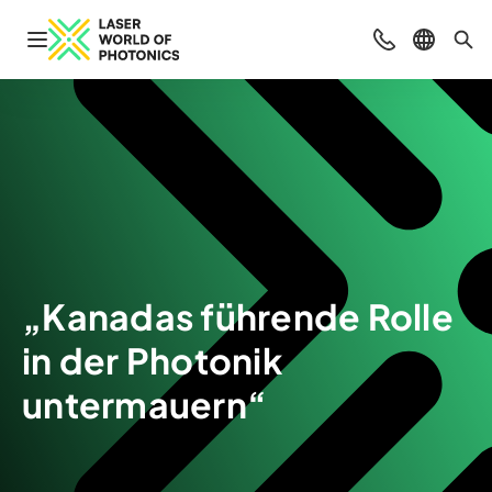
Navigation öffnen
Beratung & Ko
Sprache 
Suc
„Kanadas führende Rolle
in der Photonik
untermauern“